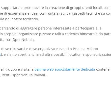
 supportare e promuovere la creazione di gruppi utenti locali, con 
ne di esperienze e idee, confrontarsi sui vari aspetti tecnici e su c
a nel nostro territorio.
ercando di aggregare persone interessate a partecipare alle
 lo scopo di organizzare pizzate e talk a cadenza bimestrale da part
retta con OpenNebula.
ci dove ritrovarsi e dove organizzare eventi a Pisa e a Milano
s
), e siamo aperti anche ad altre possibili location e sponsorizzazio
i al gruppo e visita la
pagina web appositamente dedicata
contenen
ri utenti OpenNebula italiani.