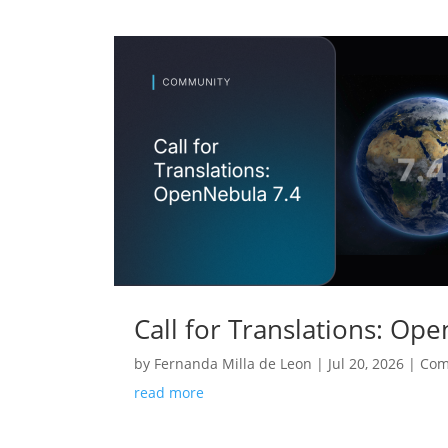
Call for Translations: Op
by
Fernanda Milla de Leon
|
Jul 20, 2026
|
Com
read more