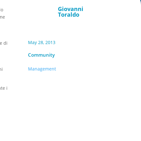
Giovanni
lo
Toraldo
ome
May 28, 2013
e di
Community
Management
ni
te i