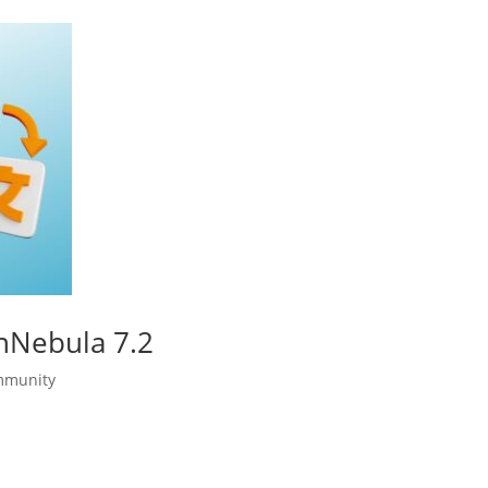
enNebula 7.2
mmunity