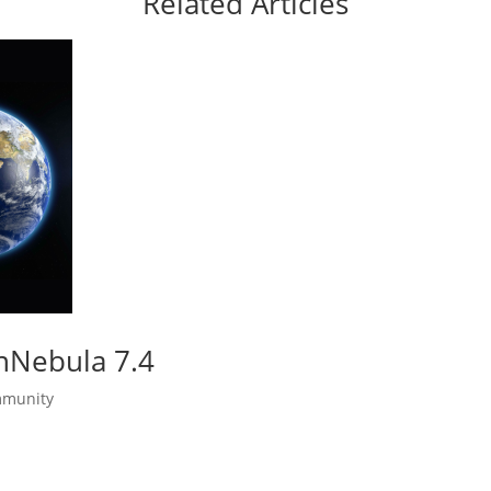
Related Articles
enNebula 7.4
munity